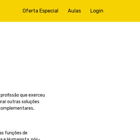
Oferta Especial
Aulas
Login
 profissão que exerceu
rar outras soluções
s complementares,
 as funções de
va e Humanista, pós-