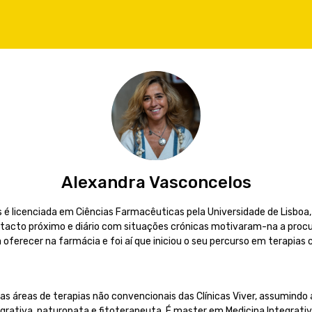
Alexandra Vasconcelos
 é licenciada em Ciências Farmacêuticas pela Universidade de Lisboa,
ntacto próximo e diário com situações crónicas motivaram-na a procu
 oferecer na farmácia e foi aí que iniciou o seu percurso em terapia
as áreas de terapias não convencionais das Clínicas Viver, assumindo
grativa, naturopata e fitoterapeuta. É master em Medicina Integrati