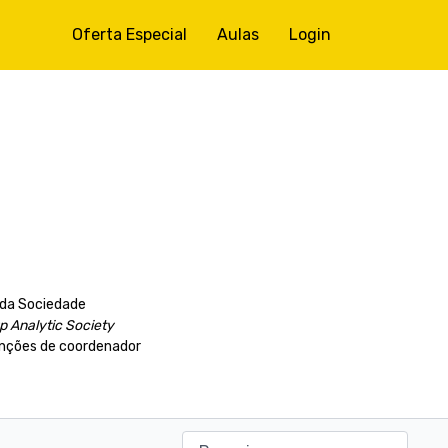
Oferta Especial
Aulas
Login
a da Sociedade
p Analytic Society
unções de coordenador