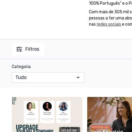
100% Português" e o P
Com mais de 305 mil se
pessoas a ter uma abor
nas
redes sociais
e co
Filtros
Categoria
01:30:38