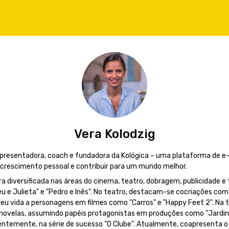
Vera Kolodzig
 apresentadora, coach e fundadora da Kológica – uma plataforma de e
 crescimento pessoal e contribuir para um mundo melhor.
a diversificada nas áreas do cinema, teatro, dobragem, publicidade e 
e Julieta" e "Pedro e Inês". No teatro, destacam-se cocriações como
deu vida a personagens em filmes como "Carros" e "Happy Feet 2". Na t
enovelas, assumindo papéis protagonistas em produções como "Jardins 
entemente, na série de sucesso "O Clube". Atualmente, coapresenta o