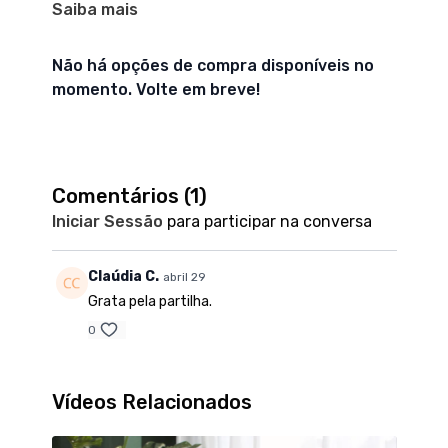
Saiba mais
se destacar num meio competitivo. Zoio descreve
como as suas primeiras experiências no mercado de
trabalho, especialmente em vendas porta a porta,
Não há opções de compra disponíveis no
moldaram as suas habilidades de comunicação e
momento. Volte em breve!
confiança, e revela, também, lições importantes
sobre a abordagem estratégica nas vendas e a
superação do medo da rejeição.
Comentários (
1
)
Iniciar Sessão
para participar na conversa
Claúdia C.
abril 29
Grata pela partilha.
0
Vídeos Relacionados