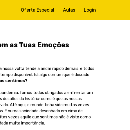
Oferta Especial
Aulas
Login
om as Tuas Emoções
nossa volta tende a andar rápido demais, e todos
tempo disponível, há algo comum que é deixado
os sentimos?
 pandemia, fomos todos obrigados a enfrentar um
s desafios da história: como é que as nossas
ida. Até aqui, o mundo tinha sido muitas vezes
os. E numa sociedade desenhada em cima de
muitas vezes aquilo que sentimos não é visto como
dada muita importância.