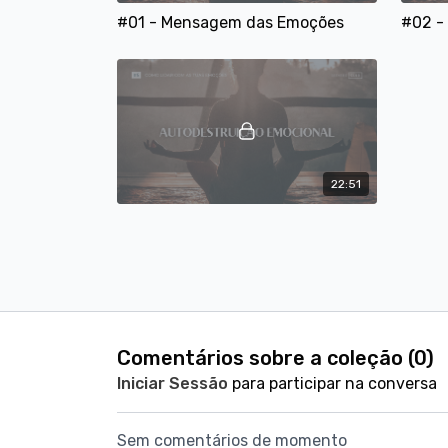
#01 - Mensagem das Emoções
#02 -
22:51
#05 - Autodestruição Emocional
Semana 2 - Gatilhos Emocionais
Comentários sobre a coleção (
0
)
Iniciar Sessão
para participar na conversa
15:00
Sem comentários de momento