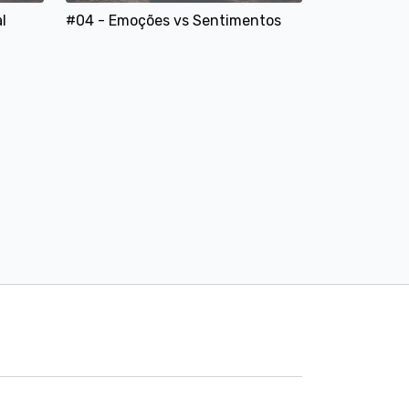
e menos conflito interno
l
#04 - Emoções vs Sentimentos
s e viveres feliz contigo
16:58
18:39