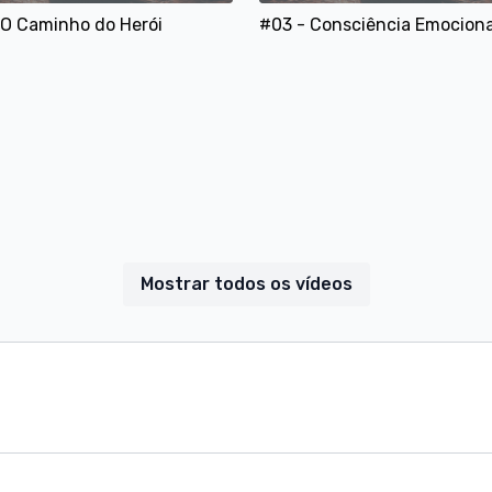
Viver com mais paz 
 O Caminho do Herói
#03 - Consciência Emociona
Aceitares quem tu é
Mostrar todos os vídeos
15:06