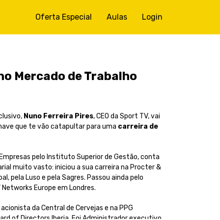
Oferta Especial
Aulas
Login
no Mercado de Trabalho
clusivo,
Nuno Ferreira Pires
, CEO da Sport TV, vai
chave que te vão catapultar para uma
carreira de
Empresas pelo Instituto Superior de Gestão, conta
al muito vasto: iniciou a sua carreira na Procter &
l, pela Luso e pela Sagres. Passou ainda pelo
V Networks Europe em Londres.
 acionista da Central de Cervejas e na PPG
ard of Directors Iberia. Foi Administrador executivo