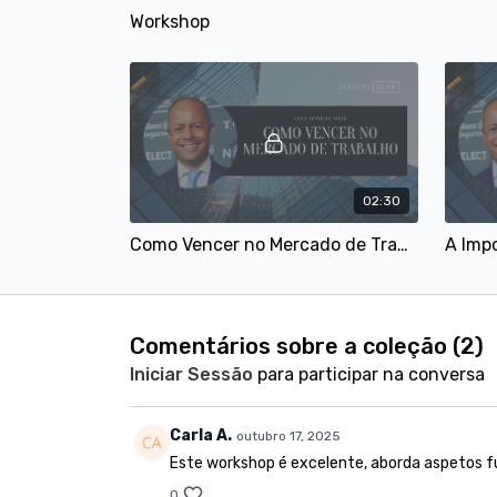
Workshop
02:30
Como Vencer no Mercado de Trabalho | Nuno Ferreira Pires
Comentários sobre a coleção (
2
)
Iniciar Sessão
para participar na conversa
Carla A.
outubro 17, 2025
Este workshop é excelente, aborda aspetos f
0