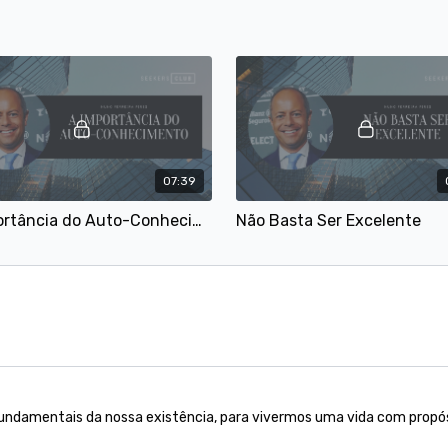
tua carreira ao próximo ní
Este workshop estreou no 
07:39
A Importância do Auto-Conhecimento
Não Basta Ser Excelente
undamentais da nossa existência, para vivermos uma vida com propós