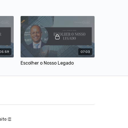
vel, então este workshop é para ti!
dia 01 de junho de 2020.
05:59
07:03
Escolher o Nosso Legado
ito 👏