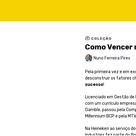
COLEÇÃO
Como Vencer 
Nuno Ferreira Pires
Pela primeira vez e em ex
desconstruir os fatores 
sucesso
!
Licenciado em Gestão de 
com um currículo empresari
Gamble, passou pela Compa
Millennium BCP e pela MT
Na Heineken ao serviço do
Industries fez parte do Bo