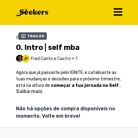
Trailer
COLEÇÃO
0. Intro | self mba
Fred Canto e Castro + 1
Agora que já passaste pelo IGNITE, e catalisaste as
tuas mudanças e decisões para o próximo trimestre,
está na altura de
começar a tua jornada no Self
Saiba mais
MBA
, onde vamos falar sobre
Liderança & Gestão
!
Não há opções de compra disponíveis no
momento. Volte em breve!