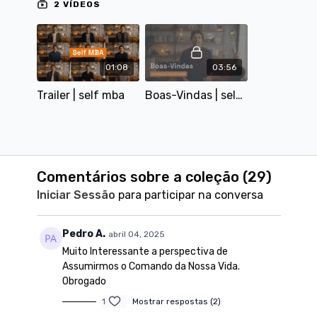
2 VÍDEOS
01:08
03:56
Trailer | self mba
Boas-Vindas | self mba
Comentários sobre a coleção (
29
)
Iniciar Sessão
para participar na conversa
Pedro A.
abril 04, 2025
Muito Interessante a perspectiva de
Assumirmos o Comando da Nossa Vida.
Obrogado
1
Mostrar respostas (2)