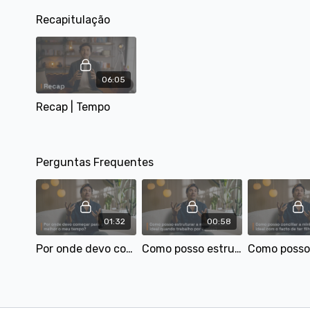
Um resumo dos pontos-chave deste capítulo, assim
como uma lista de conteúdos para poderes
Recapitulação
aprofundar os teus conhecimentos sobre esta
temática, o quiz, e o desafio prático, estão
disponíveis no workbook interativo presente nos
recursos do capítulo.
06:05
Recap | Tempo
Perguntas Frequentes
01:32
00:58
Por onde devo começar para gerir melhor o meu tempo?
Como posso estruturar a minha semana ideal quando trabalho por turnos?