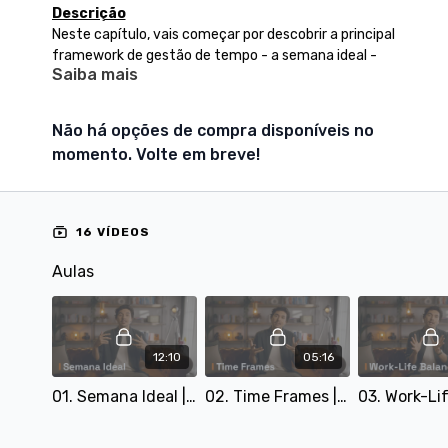
Descrição
Neste capítulo, vais começar por descobrir a principal
framework de gestão de tempo - a semana ideal -
Saiba mais
que te vai permitir equilibrar as diferentes dimensões
da tua vida. Depois, durante as aulas seguintes, vais
ficar a conhecer os principais princípios orientadores,
Não há opções de compra disponíveis no
estratégias e ferramentas para se desenhar
momento. Volte em breve!
corretamente a semana ideal. No final do capítulo,
vais ser desafiado a desenhares a tua própria semana
ideal, de acordo com os teus desejos e necessidades.
16 VÍDEOS
Objetivos
Sentires-te altamente motivado, otimista e
Aulas
responsável por gerires o teu tempo
Compreenderes como podes gerir o teu
tempo com eficácia, utilizando os princípios
da semana ideal e do work-life balance
12:10
05:16
Desenhares a tua própria semana ideal, de
acordo com os teus desejos e necessidades
01. Semana Ideal | desenha a tua rotina
02. Time Frames | equilibra a tua vida
Materiais Complementares