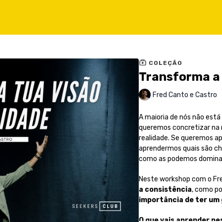
COLEÇÃO
Transforma a 
Fred Canto e Castro
A maioria de nós não está
queremos concretizar na 
realidade. Se queremos a
aprendermos quais são ch
como as podemos domina
Neste workshop com o Fr
a consistência
, como p
importância de ter um 
O que vais aprender n